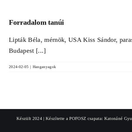
Forradalom tanúi
Lipták Béla, mérnök, USA Kiss Sándor, paras
Budapest [...]
2024-02-05
|
Hanganyagok
Készült 2024 | Készítette a POFOSZ csapata: Katonáné Gyu